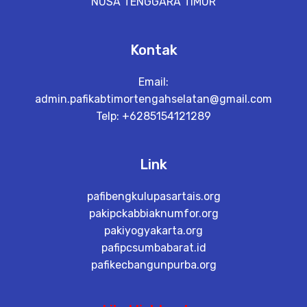
NUSA TENGGARA TIMUR
Kontak
Email:
admin.pafikabtimortengahselatan@gmail.com
Telp: +6285154121289
Link
pafibengkulupasartais.org
pakipckabbiaknumfor.org
pakiyogyakarta.org
pafipcsumbabarat.id
pafikecbangunpurba.org